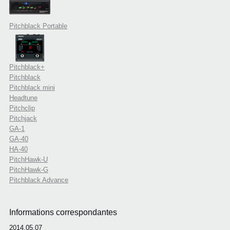
Pitchblack Portable
Pitchblack+
Pitchblack
Pitchblack mini
Headtune
Pitchclip
Pitchjack
GA-1
GA-40
HA-40
PitchHawk-U
PitchHawk-G
Pitchblack Advance
Informations correspondantes
2014.05.07