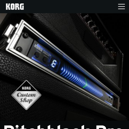
Accueil
Produits
Extras
Evénements
Support
Où acheter ?