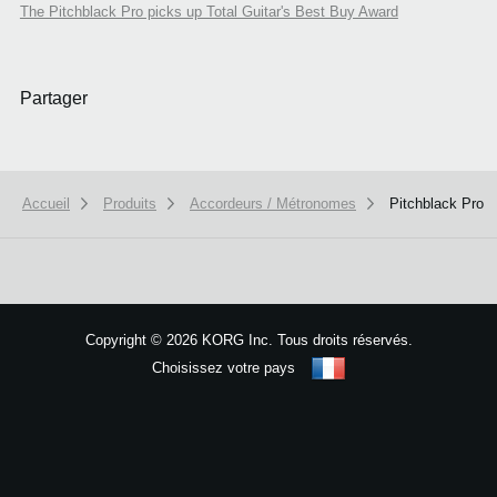
The Pitchblack Pro picks up Total Guitar's Best Buy Award
Partager
Accueil
Produits
Accordeurs / Métronomes
Pitchblack Pro
We use cookies to give you the best experience on this website.
Learn m
Got it
Copyright
©
2026 KORG Inc. Tous droits réservés.
Choisissez votre pays
Plan du site