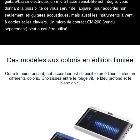
guitare/basse électrique, un micro haute sensibilité est intégré, vous
donnant la possibilité de vous servir de l’appareil pour accorder non
seulement les guitares acoustiques, mais aussi les instruments à vent,
à cordes et les claviers. Un micro de contact CM-200 (vendu
séparément) peut aussi être utilisé.
Des modèles aux coloris en édition limitée
Outre le noir standard, cet accordeur est disponible en édition limitée en
différents coloris. Choisissez entre le rouge vif, le bleu profond et le
blanc chic.