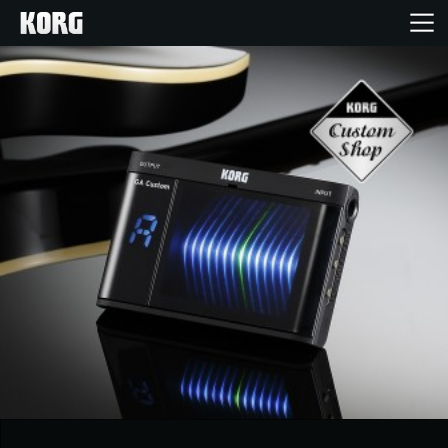
Accueil
Produits
Extras
Evénements
Support
Où acheter ?