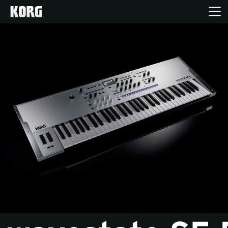
Accueil
Produits
Extras
Evénements
Support
Où acheter ?