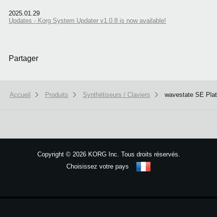
2025.01.29
Updates - Korg System Updater v1.0.8 is now available!
Partager
Accueil
Produits
Synthétiseurs / Claviers
wavestate SE Pla
We use cookies to give you the best experience on this website.
Learn m
Copyright
©
2026 KORG Inc. Tous droits réservés.
Got it
Choisissez votre pays
Plan du site