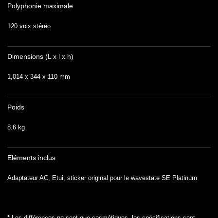
Polyphonie maximale
120 voix stéréo
Dimensions (L x l x h)
1,014 x 344 x 110 mm
Poids
8.6 kg
Eléments inclus
Adaptateur AC, Etui, sticker original pour le wavestate SE Platinum
* Les différences ne sont que cosmétiques, les spécifications sont