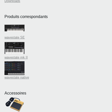
Downloads
Produits correspondants
wavestate SE
wavestate mk II
wavestate native
Accessoires