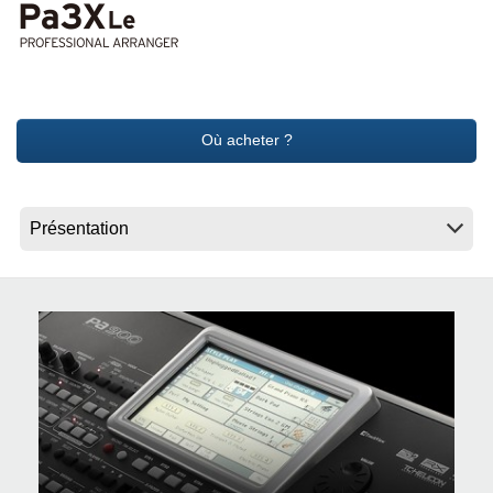
News
Lieu
Réseaux sociaux
Où acheter ?
A propos de Korg