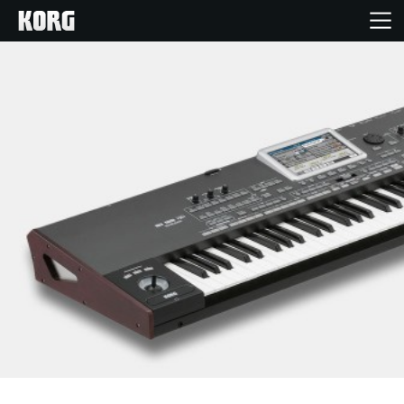
Accueil
Produits
Extras
Evénements
Support
Où acheter ?