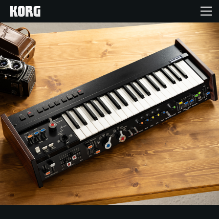
Accueil
Produits
Extras
Evénements
Support
Où acheter ?