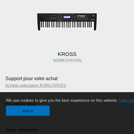
KROSS
WORKSTATION
Support pour votre achat
Acheter wokstation KORG KROSS
We use cookies to give you the best experience on this website.
Learn m
En savoir plus
Got it
Event
Sites connexes