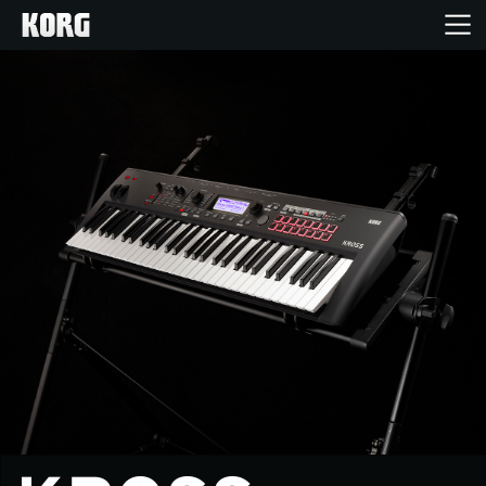
Accueil
Produits
Extras
Evénements
Support
Où acheter ?