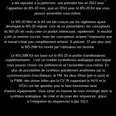
a été reproduit à la perfection, une
première fois en 2013 avec
l’apparition du MS-20 mini, puis en 2014 avec le MS-20 Kit que vous
pouvez assembler
vous-même.
Le MS-20 Mini et le Kit ont été conçus par les ingénieurs ayant
développé le MS-20 original. Lors de sa
présentation, les concepteurs
du MS-20 ont voulu créer un produit intéressant, rapidement : le résultat
a été un
énorme succès, mais les concepteurs avaient l’impression que
le travail n’était pas complètement achevé. À présent,
37 ans plus tard,
le MS-20M Kit monté par l’utilisateur est terminé.
Le MS-20M Kit est basé sur le MS-20 et profite d’améliorations
supplémentaires : c’est un module synthétiseur
analogique pour lequel
vous pouvez choisir vos préférences et l’assembler vous-même. En
plus de possibilités de
synthèse grandement améliorées par la
synchronisation d’oscillateurs, le FM, les deux filtres (pré et post) et
la
PWM, des prises telles que la CV IN supportant le Hz/V et le
V/Oct
ont été ajoutées
pour le faire fonctionner avec
d’autres
équipements. Vous serez en mesure de vous immerger dans la
synthèse analogique,
de créer et de jouer des séquences, grâce
à
l’intégration du séquenceur à pas SQ-1.