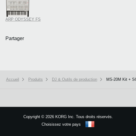
ARP ODYSSEY FS
Partager
Accueil
Produits
DJ & Outils de production
MS-20M Kit + S
We use cookies to give you the best experience on this website.
Learn m
Got it
Copyright
©
2026 KORG Inc. Tous droits réservés.
Choisissez votre pays
Plan du site