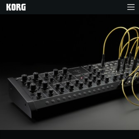
Accueil
Produits
Extras
Evénements
Support
Où acheter ?