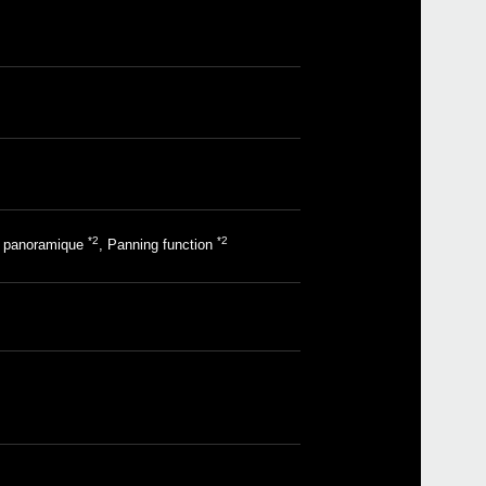
Ache
KON
*2
*2
on panoramique
, Panning function
Even
Down