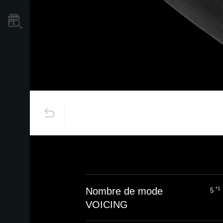
Où acheter ?
Nombre de mode
*1
5
VOICING