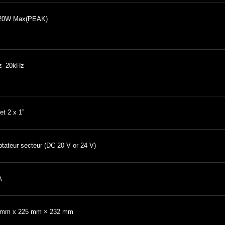
 20W Max(PEAK)
z–20kHz
 et 2 x 1”
tateur secteur (DC 20 V or 24 V)
A
 mm x 225 mm × 232 mm