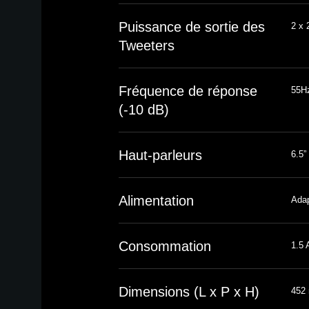
Puissance de sortie des
2 x
Tweeters
Fréquence de réponse
55H
(-10 dB)
Haut-parleurs
6.5”
Alimentation
Adap
Consommation
1.5 
Dimensions (L x P x H)
452