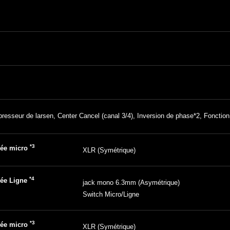
resseur de larsen, Center Cancel (canal 3/4), Inversion de phase*2, Foncti
*3
rée micro
XLR (Symétrique)
*4
rée Ligne
jack mono 6.3mm (Asymétrique)
Switch Micro/Ligne
*3
rée micro
XLR (Symétrique)