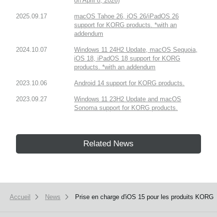
on April 8, 2026)
2025.09.17
macOS Tahoe 26, iOS 26/iPadOS 26
support for KORG products. *with an
addendum
2024.10.07
Windows 11 24H2 Update, macOS Sequoia,
iOS 18, iPadOS 18 support for KORG
products. *with an addendum
2023.10.06
Android 14 support for KORG products.
2023.09.27
Windows 11 23H2 Update and macOS
Sonoma support for KORG products.
Related News
Accueil
News
Prise en charge d'iOS 15 pour les produits KORG