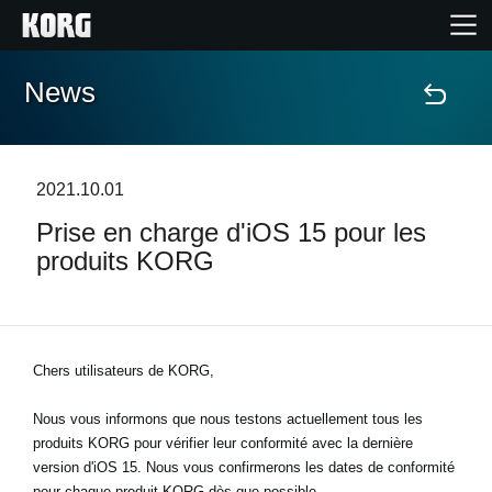
News
Accueil
Produits
2021.10.01
Prise en charge d'iOS 15 pour les
Extras
produits KORG
Evénements
Support
Chers utilisateurs de KORG,
Nous vous informons que nous testons actuellement tous les
Où acheter ?
produits KORG pour vérifier leur conformité avec la dernière
version d'iOS 15. Nous vous confirmerons les dates de conformité
pour chaque produit KORG dès que possible.