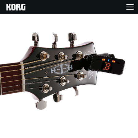
Inicio
Productos
Características
Eventos
Soporte
Localizador de Tiendas