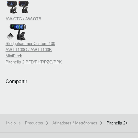
AW-OTG / AW-OTB
Sledgehammer Custom 100
AW-LT100G / AW-LT100B
MiniPitch
Pitchclip 2 PFD/PHT/PZG/PPK
Compartir
Inicio
Productos
Afinadores / Metrónomos
Pitchclip 2+