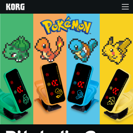
Inicio
Productos
Características
Eventos
Soporte
Localizador de Tiendas