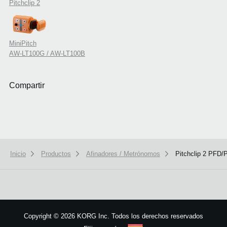
Pitchclip 2
MiniPitch
AW-LT100G / AW-LT100B
Compartir
Inicio
Productos
Afinadores / Metrónomos
Pitchclip 2 PFD
We use cookies to give you the best experience on this website.
Learn m
Got it
Copyright
©
2026 KORG Inc. Todos los derechos reservados