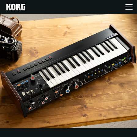
Inicio
Productos
Características
Eventos
Soporte
Localizador de Tiendas