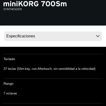
Noticias
Ubicación
Redes Sociales
Acerca de KORG
Teclado
37 teclas (Slim-key, con Aftertouch, sin sensibilidad a la velocidad)
Rango
7 octavas