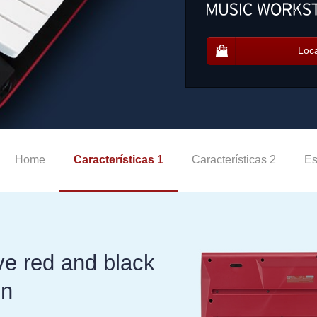
Loca
Home
Características 1
Características 2
Es
ive red and black
gn