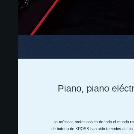
Piano, piano eléct
Los músicos profesionales de todo el mundo usa
de batería de KROSS han sido tomados de los i