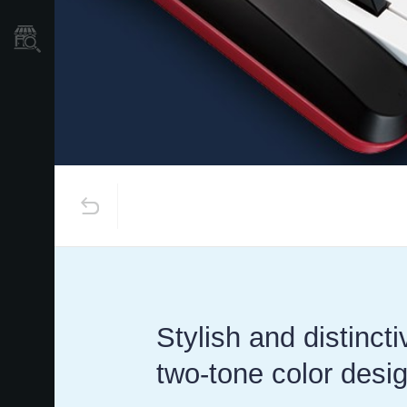
Localizador
de
Tiendas
Stylish and distinct
two-tone color desi