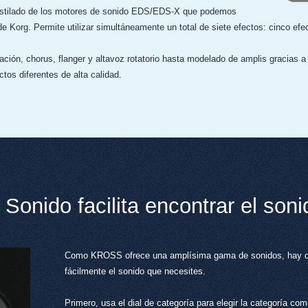
destilado de los motores de sonido EDS/EDS-X que podemos
 Korg. Permite utilizar simultáneamente un total de siete efectos: cinco efe
ción, chorus, flanger y altavoz rotatorio hasta modelado de amplis gracias 
ctos diferentes de alta calidad.
 Sonido facilita encontrar el so
Como KROSS ofrece una amplísima gama de sonidos, hay dos
fácilmente el sonido que necesites.
Primero, usa el dial de categoría para elegir la categoría como