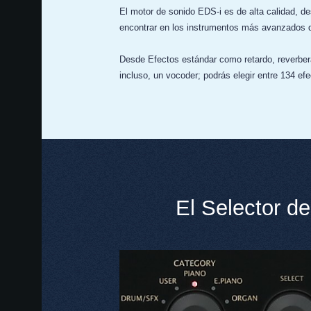
El motor de sonido EDS-i es de alta calidad, 
encontrar en los instrumentos más avanzados de
Desde Efectos estándar como retardo, reverbera
incluso, un vocoder; podrás elegir entre 134 efe
El Selector de