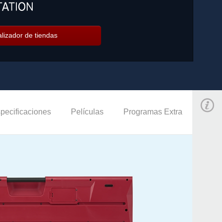
lizador de tiendas
pecificaciones
Películas
Programas Extra