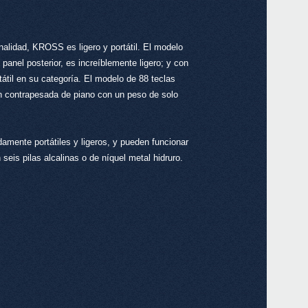
nalidad, KROSS es ligero y portátil. El modelo
KRO
 panel posterior, es increíblemente ligero; y con
micr
SV-1
tátil en su categoría. El modelo de 88 teclas
KRON
ón contrapesada de piano con un peso de solo
ente portátiles y ligeros, y pueden funcionar
eis pilas alcalinas o de níquel metal hidruro.
XVP-
EXP
DS-