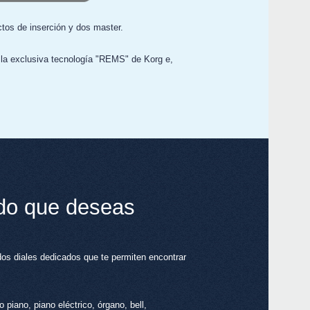
ctos de inserción y dos master.
a la exclusiva tecnología "REMS" de Korg e,
nido que deseas
 diales dedicados que te permiten encontrar
 piano, piano eléctrico, órgano, bell,