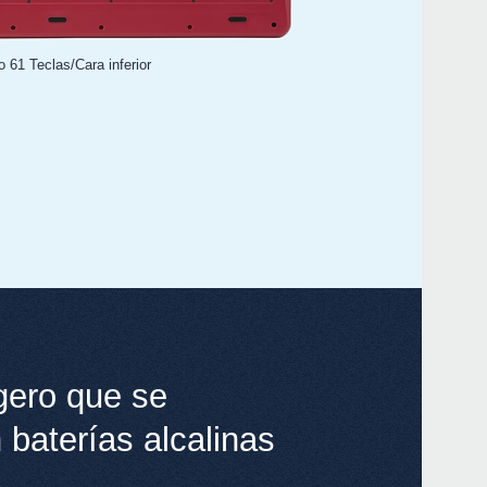
Local
 61 Teclas/Cara inferior
Even
gero que se
KRO
 baterías alcalinas
KRON