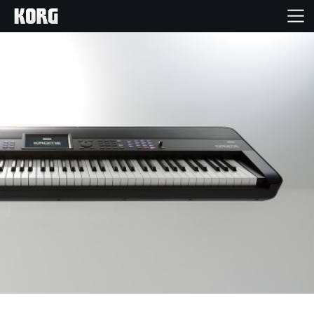
Inicio
Productos
Características
Eventos
Soporte
Localizador de Tiendas