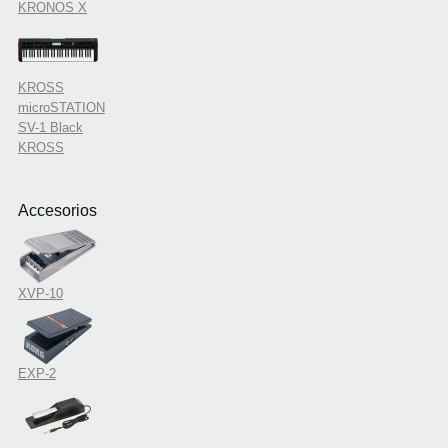
KRONOS X
KROSS
microSTATION
SV-1 Black
KROSS
Accesorios
XVP-10
EXP-2