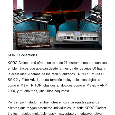
KORG Collection 6
KORG Collection 6 ofrece un
total de 21 instrumentos
con sonidos
emblemáticos que abarcan desde la música de los años 60 hasta
la actualidad. Además de los recién lanzados
TRINITY
,
PS-3300
,
SGX-2
y
Filter Ark
, la oferta también incluye clásicos digitales
como el
M1
y
TRITON
, clásicos analógicos como el
MS-20
y
ARP
2600
, y mucho más, ¡incluidos paquetes!
Por tiempo limitado, también ofrecemos
crossgrades
para los
clientes que tengan productos individuales, la serie KORG Gadget
3 y los modelos multi/poly, opsix, wavestate y modwave native