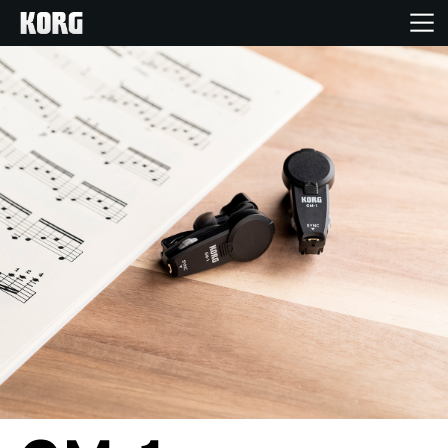
Home
Produkte
Extras
Events
Support
Händlersuche
Shop