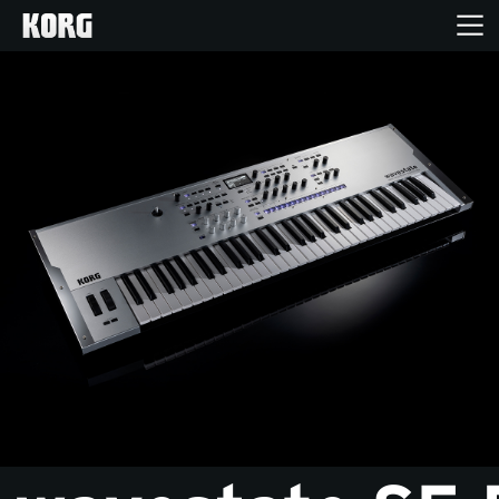
Home
Produkte
Extras
Events
Support
Händlersuche
Shop