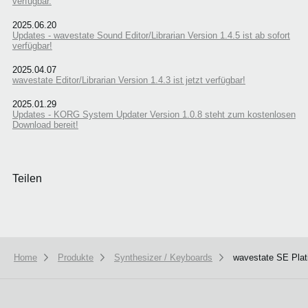
verfügbar.
2025.06.20
Updates - wavestate Sound Editor/Librarian Version 1.4.5 ist ab sofort
verfügbar!
2025.04.07
wavestate Editor/Librarian Version 1.4.3 ist jetzt verfügbar!
2025.01.29
Updates - KORG System Updater Version 1.0.8 steht zum kostenlosen
Download bereit!
Teilen
Home
Produkte
Synthesizer / Keyboards
wavestate SE Pla
We use cookies to give you the best experience on this website.
Learn m