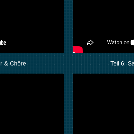
her & Chöre
Teil 6: 