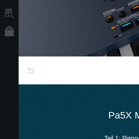
Händlersuche
Shop
Pa5X M
Teil 1: Pian