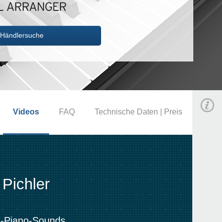
Händlersuche
Videos
FAQ
Technische Daten | Preis
Pichler
 E-Piano-Sounds