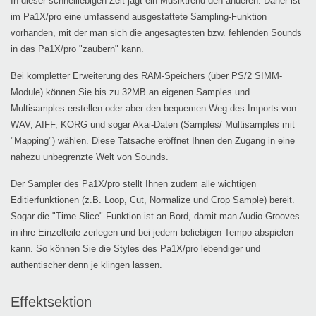
In dieser schnelllebigen Zeit jagt ein Musiktrend den anderen. Daher ist
im Pa1X/pro eine umfassend ausgestattete Sampling-Funktion
vorhanden, mit der man sich die angesagtesten bzw. fehlenden Sounds
in das Pa1X/pro "zaubern" kann.
Bei kompletter Erweiterung des RAM-Speichers (über PS/2 SIMM-
Module) können Sie bis zu 32MB an eigenen Samples und
Multisamples erstellen oder aber den bequemen Weg des Imports von
WAV, AIFF, KORG und sogar Akai-Daten (Samples/ Multisamples mit
"Mapping") wählen. Diese Tatsache eröffnet Ihnen den Zugang in eine
nahezu unbegrenzte Welt von Sounds.
Der Sampler des Pa1X/pro stellt Ihnen zudem alle wichtigen
Editierfunktionen (z.B. Loop, Cut, Normalize und Crop Sample) bereit.
Sogar die "Time Slice"-Funktion ist an Bord, damit man Audio-Grooves
in ihre Einzelteile zerlegen und bei jedem beliebigen Tempo abspielen
kann. So können Sie die Styles des Pa1X/pro lebendiger und
authentischer denn je klingen lassen.
Effektsektion