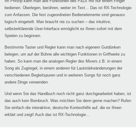
Im Prinzip kann man alle Funktionen des Pa1X mit nur einem Finger
bedienen. Überlegen, berühren, weiter im Text… Das ist RX-Technologie
zum Anfassen. Die fest zugeordneten Bedienelemente sind genauso
logisch eingeteilt. Man braucht nie zu suchen – das intuitive,
selbsterklärende User-Interface ermöglicht es Ihnen sofort mit dem
Spielen zu beginnen.
Bestimmte Taster und Regler kann man nach eigenem Gutdünken
belegen, um auf der Bühne alle wichtigen Funktionen in Griffweite zu
haben. So kann man die analogen Regler des Mixers z.B. in einem
Song als Zugriegel, in einem anderen für Lautstärkeänderungen der
verschiedenen Begleitspuren und in weiteren Songs für noch ganz
andere Dinge verwenden.
Und wenn Sie das Handbuch noch nicht ganz durchgearbeitet haben, ist
das auch kein Beinbruch. Was möchten Sie denn gerne machen? Rufen
Sie einfach die interaktive, deutsche Kontexthilfe auf, die es Ihnen
erklärt und zeigt! Auch das ist RX-Technologie…