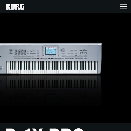
Home
Produkte
Extras
Events
Support
Händlersuche
Shop