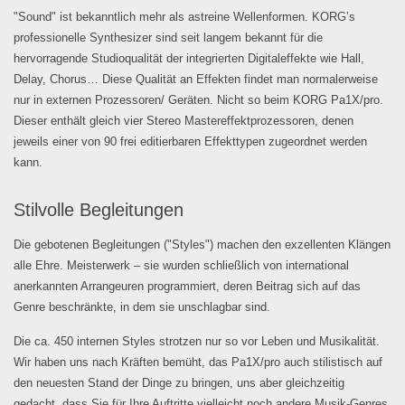
"Sound" ist bekanntlich mehr als astreine Wellenformen. KORG’s
professionelle Synthesizer sind seit langem bekannt für die
hervorragende Studioqualität der integrierten Digitaleffekte wie Hall,
Delay, Chorus… Diese Qualität an Effekten findet man normalerweise
nur in externen Prozessoren/ Geräten. Nicht so beim KORG Pa1X/pro.
Dieser enthält gleich vier Stereo Mastereffektprozessoren, denen
jeweils einer von 90 frei editierbaren Effekttypen zugeordnet werden
kann.
Stilvolle Begleitungen
Die gebotenen Begleitungen ("Styles") machen den exzellenten Klängen
alle Ehre. Meisterwerk – sie wurden schließlich von international
anerkannten Arrangeuren programmiert, deren Beitrag sich auf das
Genre beschränkte, in dem sie unschlagbar sind.
Die ca. 450 internen Styles strotzen nur so vor Leben und Musikalität.
Wir haben uns nach Kräften bemüht, das Pa1X/pro auch stilistisch auf
den neuesten Stand der Dinge zu bringen, uns aber gleichzeitig
gedacht, dass Sie für Ihre Auftritte vielleicht noch andere Musik-Genres