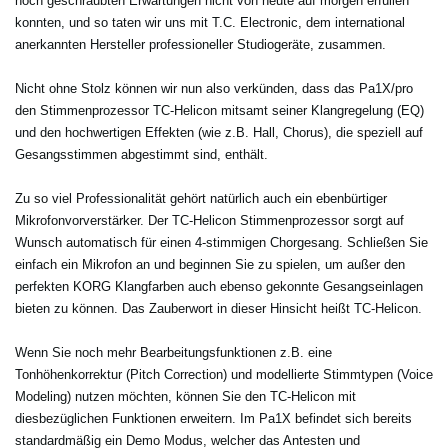
hoch geschraubten Erwartungen nicht von heute auf morgen erfüllen
konnten, und so taten wir uns mit T.C. Electronic, dem international
anerkannten Hersteller professioneller Studiogeräte, zusammen.
Nicht ohne Stolz können wir nun also verkünden, dass das Pa1X/pro
den Stimmenprozessor TC-Helicon mitsamt seiner Klangregelung (EQ)
und den hochwertigen Effekten (wie z.B. Hall, Chorus), die speziell auf
Gesangsstimmen abgestimmt sind, enthält.
Zu so viel Professionalität gehört natürlich auch ein ebenbürtiger
Mikrofonvorverstärker. Der TC-Helicon Stimmenprozessor sorgt auf
Wunsch automatisch für einen 4-stimmigen Chorgesang. Schließen Sie
einfach ein Mikrofon an und beginnen Sie zu spielen, um außer den
perfekten KORG Klangfarben auch ebenso gekonnte Gesangseinlagen
bieten zu können. Das Zauberwort in dieser Hinsicht heißt TC-Helicon.
Wenn Sie noch mehr Bearbeitungsfunktionen z.B. eine
Tonhöhenkorrektur (Pitch Correction) und modellierte Stimmtypen (Voice
Modeling) nutzen möchten, können Sie den TC-Helicon mit
diesbezüglichen Funktionen erweitern. Im Pa1X befindet sich bereits
standardmäßig ein Demo Modus, welcher das Antesten und