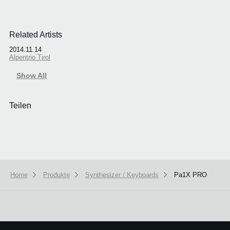
Related Artists
2014.11.14
Alpentrio Tirol
Show All
Teilen
Home
Produkte
Synthesizer / Keyboards
Pa1X PRO
We use cookies to give you the best experience on this website.
Learn m
Got it