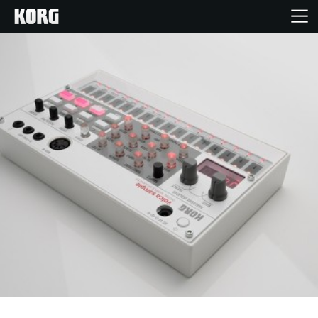
Home
Produkte
Extras
Events
Support
Händlersuche
Shop