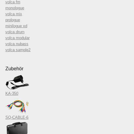
volca fm
monologue
volca mix
prologue
minilogue xd
volca drum
volca modular
volca nubass
volca sample2
Zubehör
KA-350
SQ-CABLE-6