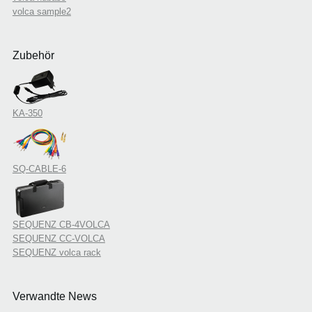
volca sample2
Zubehör
KA-350
SQ-CABLE-6
SEQUENZ CB-4VOLCA
SEQUENZ CC-VOLCA
SEQUENZ volca rack
Verwandte News