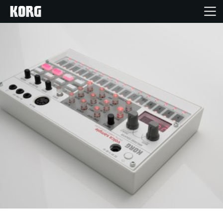
Home
Produkte
Extras
Events
Support
Händlersuche
Shop