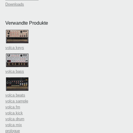
Downloads
Verwandte Produkte
volca keys
volca bass
volca beats
volca sample
volca fm
volca kick
volca drum
volca mix
prologue