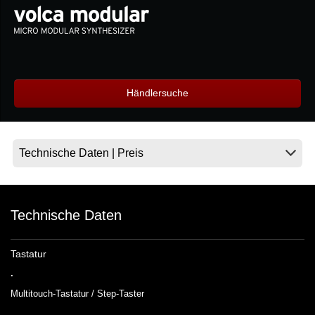
Neuigkeiten
Gebiet / Land
Händlersuche
Social Media
Über KORG
Technische Daten
Tastatur
.
Multitouch-Tastatur / Step-Taster