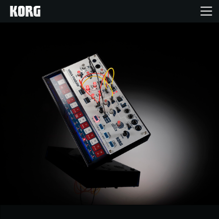
Home
Produkte
Extras
Events
Support
Händlersuche
Shop