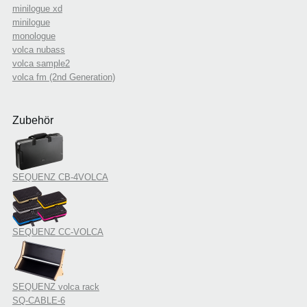
minilogue xd
minilogue
monologue
volca nubass
volca sample2
volca fm (2nd Generation)
Zubehör
SEQUENZ CB-4VOLCA
SEQUENZ CC-VOLCA
SEQUENZ volca rack
SQ-CABLE-6