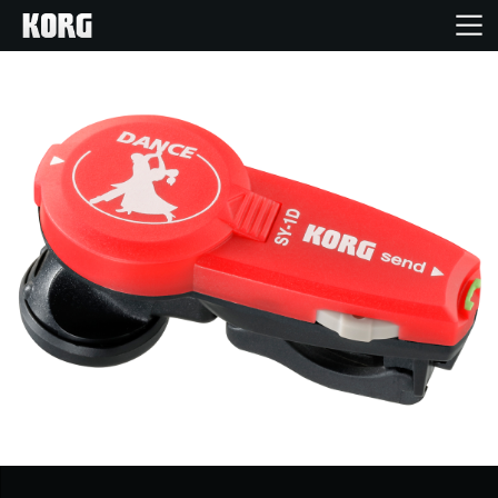
Home
Produkte
Extras
Events
Support
Händlersuche
Shop