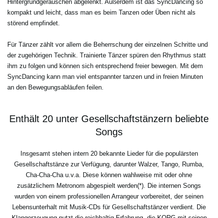
Hintergrundgeräuschen abgelenkt. Außerdem ist das SyncDancing so
kompakt und leicht, dass man es beim Tanzen oder Üben nicht als
störend empfindet.
Für Tänzer zählt vor allem die Beherrschung der einzelnen Schritte und
der zugehörigen Technik. Trainierte Tänzer spüren den Rhythmus statt
ihm zu folgen und können sich entsprechend freier bewegen. Mit dem
SyncDancing kann man viel entspannter tanzen und in freien Minuten
an den Bewegungsabläufen feilen.
Enthält 20 unter Gesellschaftstänzern beliebte
Songs
Insgesamt stehen intern 20 bekannte Lieder für die populärsten
Gesellschaftstänze zur Verfügung, darunter Walzer, Tango, Rumba,
Cha-Cha-Cha u.v.a. Diese können wahlweise mit oder ohne
zusätzlichem Metronom abgespielt werden(*). Die internen Songs
wurden von einem professionellen Arrangeur vorbereitet, der seinen
Lebensunterhalt mit Musik-CDs für Gesellschaftstänzer verdient. Die
Klangerzeugung nutzt die reichhaltig Erfahrung, die KORG mit seinen