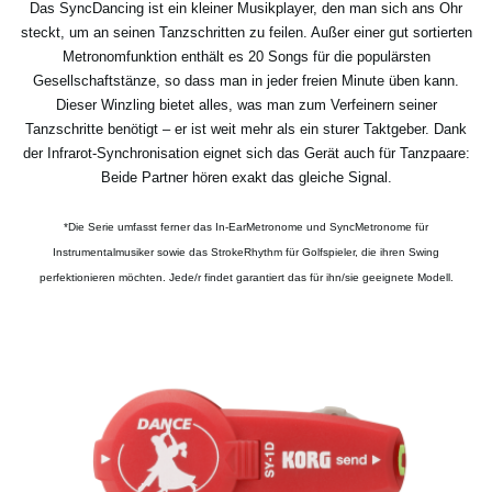
Das SyncDancing ist ein kleiner Musikplayer, den man sich ans Ohr
steckt, um an seinen Tanzschritten zu feilen. Außer einer gut sortierten
Metronomfunktion enthält es 20 Songs für die populärsten
Gesellschaftstänze, so dass man in jeder freien Minute üben kann.
Dieser Winzling bietet alles, was man zum Verfeinern seiner
Tanzschritte benötigt – er ist weit mehr als ein sturer Taktgeber. Dank
der Infrarot-Synchronisation eignet sich das Gerät auch für Tanzpaare:
Beide Partner hören exakt das gleiche Signal.
*Die Serie umfasst ferner das In-EarMetronome und SyncMetronome für
Instrumentalmusiker sowie das StrokeRhythm für Golfspieler, die ihren Swing
perfektionieren möchten. Jede/r findet garantiert das für ihn/sie geeignete Modell.