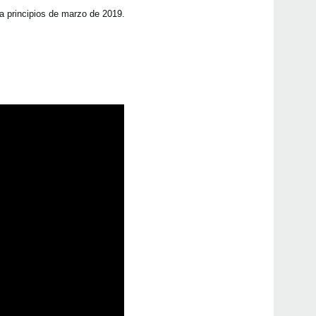
Pa3X
a principios de marzo de 2019.
Pa90
Pa60
Pa6
Pa30
mic
Pa5
Pa4
Pa70
Pa10
Pa70
ST-S