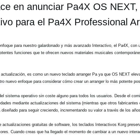
e en anunciar Pa4X OS NEXT, 
ivo para el Pa4X Professional Ar
foque para nuestro galardonado y más avanzado Interactivo, el Pa4X, con u
tentes funciones que te ofrecen nuevos materiales musicales contemporáneo
ctualización, es como un nuevo teclado arranger Pa ya que OS NEXT eleva el
tro nuevo enfoque para considerar cómo crear un arranger lo más potente pos
el sistema operativo sin coste alguno para todos los usuarios. Desde el comi
ades mediante actualizaciones del sistema (mientras que otros fabricantes 
 diseñado para seguir creciendo, incrementando su valor a través de los años
ctualizaciones gratuitas de software, los teclados Interactivos Korg preser
iores. Cuando creas que ha llegado el momento de cambiar a un nuevo interac