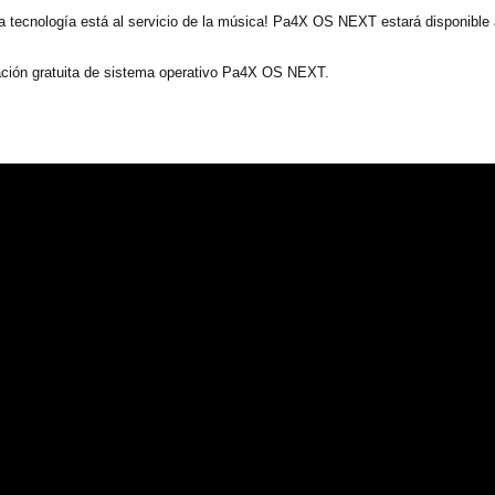
a tecnología está al servicio de la música! Pa4X OS NEXT estará disponible 
ación gratuita de sistema operativo Pa4X OS NEXT.