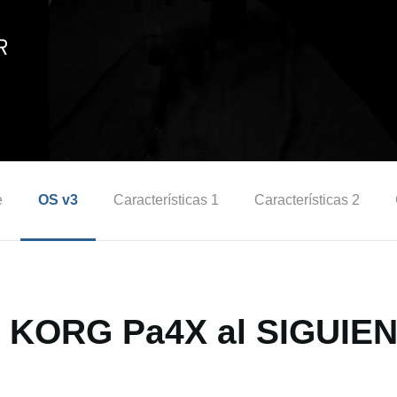
e
OS v3
Características 1
Características 2
u KORG Pa4X al SIGUIEN