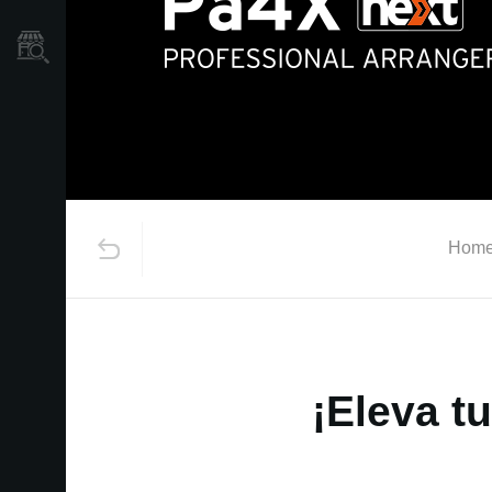
Localizador
de
Tiendas
Hom
¡Eleva t