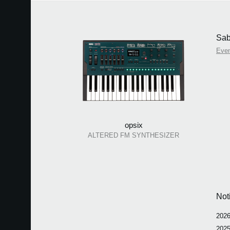
Sab
Eve
opsix
ALTERED FM SYNTHESIZER
Not
2026
2025