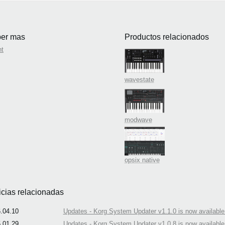
er mas
Productos relacionados
nt
wavestate
modwave
opsix native
icias relacionadas
.04.10
Updates - Korg System Updater v1.1.0 is now available
.01.29
Updates - Korg System Updater v1.0.8 is now available