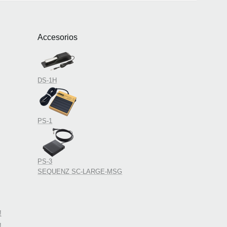
Accesorios
DS-1H
PS-1
PS-3
SEQUENZ SC-LARGE-MSG
!
!