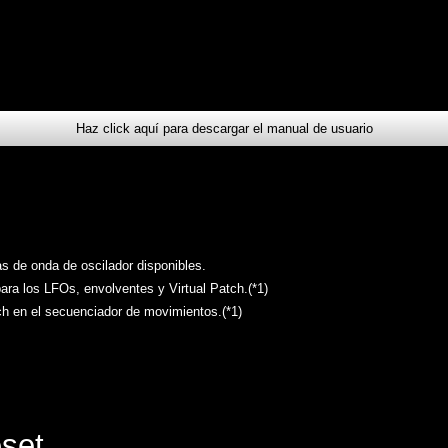
Haz click aquí para descargar el manual de usuario
s de onda de oscilador disponibles.
para los LFOs, envolventes y Virtual Patch.(*1)
ch en el secuenciador de movimientos.(*1)
set