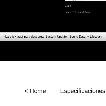
KORG
·
opsix v2.0 Sound Demo
Haz click aquí para descargar System Updater, Sound Data, y Librarian.
< Home
Especificaciones