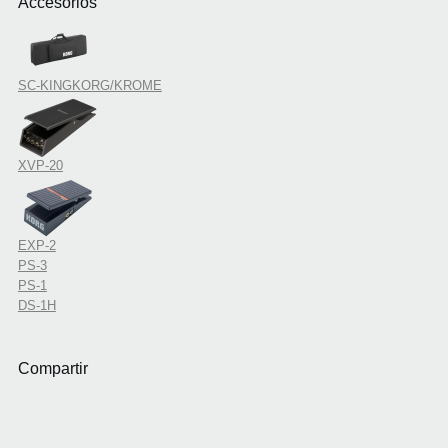
Accesorios
SC-KINGKORG/KROME
XVP-20
EXP-2
PS-3
PS-1
DS-1H
Compartir