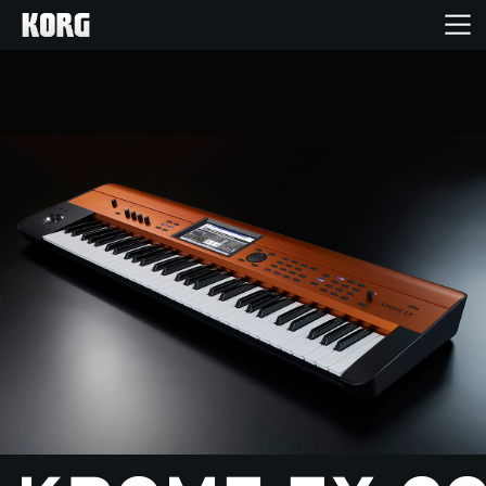
Inicio
Productos
Características
Eventos
Soporte
Localizador de Tiendas