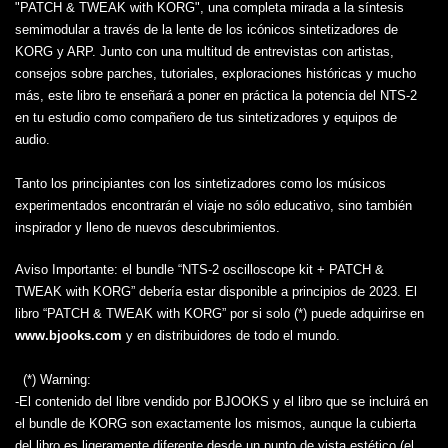
"PATCH & TWEAK with KORG", una completa mirada a la síntesis
semimodular a través de la lente de los icónicos sintetizadores de
KORG y ARP. Junto con una multitud de entrevistas con artistas,
consejos sobre parches, tutoriales, exploraciones históricas y mucho
más, este libro te enseñará a poner en práctica la potencia del NTS-2
en tu estudio como compañero de tus sintetizadores y equipos de
audio.
Tanto los principiantes con los sintetizadores como los músicos
experimentados encontrarán el viaje no sólo educativo, sino también
inspirador y lleno de nuevos descubrimientos.
Aviso Importante:
el bundle “NTS-2 oscilloscope kit + PATCH &
TWEAK with KORG” debería estar disponible a principios de 2023. El
libro “PATCH & TWEAK with KORG” por si solo (*) puede adquirirse en
www.bjooks.com
y en distribuidores de todo el mundo.
(*) Warning:
-El contenido del libre vendido por BJOOKS y el libro que se incluirá en
el bundle de KORG son exactamente los mismos, aunque la cubierta
del libro es ligeramente diferente desde un punto de vista estético (el