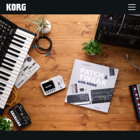
Inicio
Productos
Características
Eventos
Soporte
Localizador de Tiendas