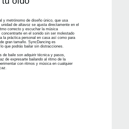
 tu oído
l y metrónomo de diseño único, que usa
 unidad de altavoz se ajusta directamente en el
ritmo correcto y escuchar la música
concentrarte en el sonido sin ser molestado
ra la práctica personal en casa así como para
la de gran tamaño. SyncDancing es
lo que podrás bailar sin distracciones.
s de baile son adquirir técnica y pasos,
az de expresarte bailando al ritmo de la
rimentar con ritmos y música en cualquier
caz.