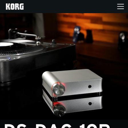
Inicio
Productos
Características
Eventos
Soporte
Localizador de Tiendas