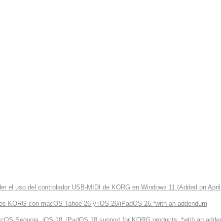
r el uso del controlador USB-MIDI de KORG en Windows 11 (Added on April 
uctos KORG con macOS Tahoe 26 y iOS 26/iPadOS 26.*with an addendum
cOS Sequoia, iOS 18, iPadOS 18 support for KORG products. *with an add