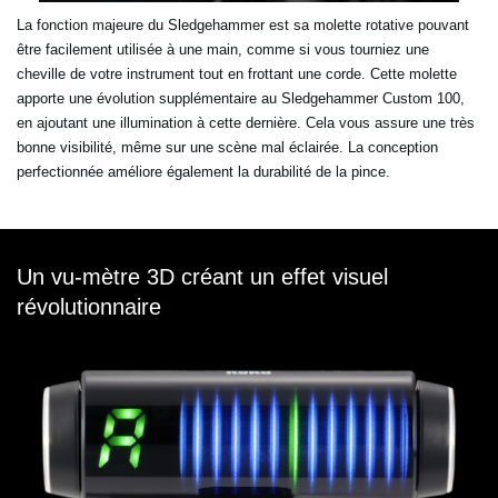
La fonction majeure du Sledgehammer est sa molette rotative pouvant
être facilement utilisée à une main, comme si vous tourniez une
cheville de votre instrument tout en frottant une corde. Cette molette
apporte une évolution supplémentaire au Sledgehammer Custom 100,
en ajoutant une illumination à cette dernière. Cela vous assure une très
bonne visibilité, même sur une scène mal éclairée. La conception
perfectionnée améliore également la durabilité de la pince.
Un vu-mètre 3D créant un effet visuel
révolutionnaire