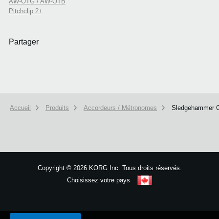
AW-OTG / AW-OTB
Pitchclip 2+
Partager
Accueil
Produits
Accordeurs / Métronomes
Sledgehammer 
Copyright
©
2026 KORG Inc. Tous droits réservés.
Choisissez votre pays
Plan du site
We use cookies to give you the best experience on this website.
Learn m