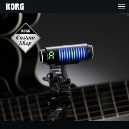
Accueil
Produits
Extras
Evénements
Support
Où acheter ?