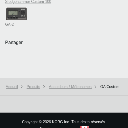
Sledgehammer Custom 100
GA-2
Partager
Accueil
Produits
Accordeurs / Métronomes
GA Custom
We use cookies to give you the best experience on this website.
Learn m
Got it
Copyright
©
2026 KORG Inc. Tous droits réservés.