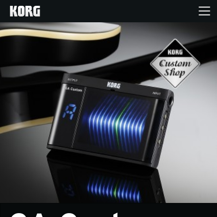
Accueil
Produits
Extras
Evénements
Support
Où acheter ?