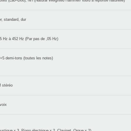
otes (La0–Do8), NH (Natural Weighted Hammer/ lourd à réponse naturelle)
r, standard, dur
5 Hz à 452 Hz (Par pas de ,05 Hz)
 +5 demi-tons (toutes les notes)
 stéréo
voix
ustique x 3, Piano électrique x 2, Clavinet, Orgue x 2)