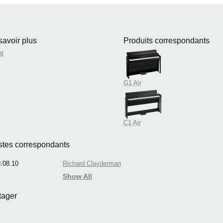
savoir plus
Produits correspondants
nt
G1 Air
C1 Air
istes correspondants
.08.10
Richard Clayderman
Show All
tager