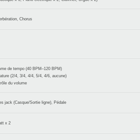
rbération, Chorus
me de tempo (40 BPM–120 BPM)
ature (2/4, 3/4, 4/4, 5/4, 4/6, aucune)
rôle du volume
es jack (Casque/Sortie ligne), Pédale
tt x 2