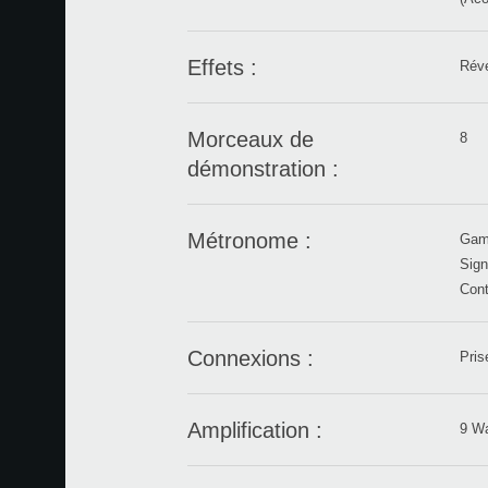
Effets :
Réve
Morceaux de
8
démonstration :
Métronome :
Gam
Sign
Cont
Connexions :
Pris
Amplification :
9 Wa