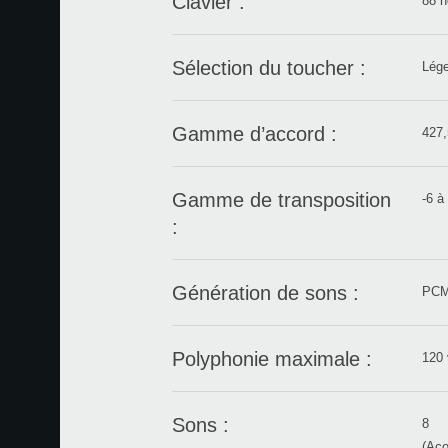
Clavier :
88 n
Sélection du toucher :
Lége
Gamme d’accord :
427,
Gamme de transposition
-6 à
:
Génération de sons :
PCM
Polyphonie maximale :
120 
Sons :
8
(Aco