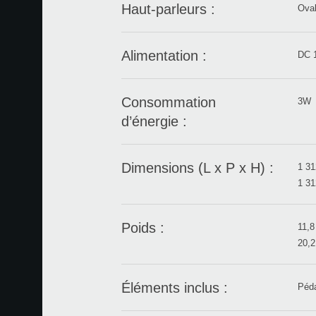
Haut-parleurs :
Oval
Alimentation :
DC 1
Consommation
3W
d’énergie :
Dimensions (L x P x H) :
1 31
1 31
Poids :
11,8
20,2
Éléments inclus :
Péda