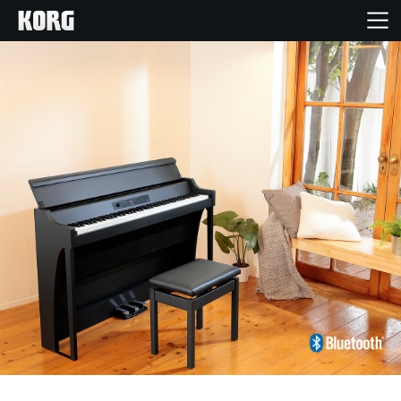
Accueil
Produits
Extras
Evénements
Support
Où acheter ?