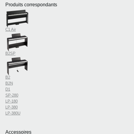
Produits correspondants
C1 Air
B2SP
B2
B2N
D1
SP-280
LP-180
LP-380
LP-380U
Accessoires