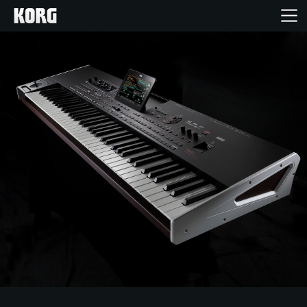
Inicio
Productos
Características
Eventos
Soporte
Localizador de Tiendas