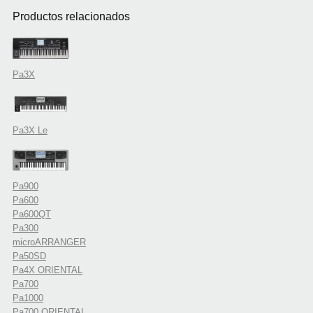
Productos relacionados
Pa3X
Pa3X Le
Pa900
Pa600
Pa600QT
Pa300
microARRANGER
Pa50SD
Pa4X ORIENTAL
Pa700
Pa1000
Pa700 ORIENTAL