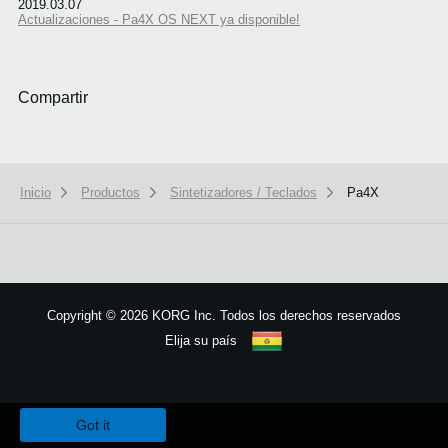
2019.03.07
Actualizaciones - Pa4X OS NEXT ya disponible!
Compartir
Inicio
Productos
Sintetizadores / Teclados
Pa4X
Copyright
©
2026 KORG Inc. Todos los derechos reservados
Elija su país
Mapa del sitio
We use cookies to give you the best experience on this website.
Learn m
Got it