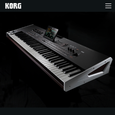
Inicio
Productos
Características
Eventos
Soporte
Localizador de Tiendas