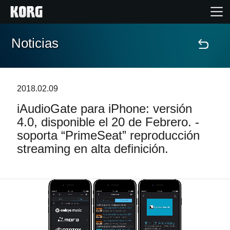
Noticias
Inicio
Productos
2018.02.09
iAudioGate para iPhone: versión
Características
4.0, disponible el 20 de Febrero. -
soporta “PrimeSeat” reproducción
Eventos
streaming en alta definición.
Soporte
Localizador de Tiendas