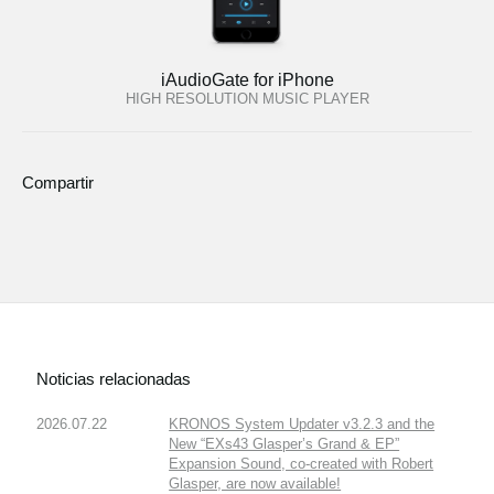
iAudioGate for iPhone
HIGH RESOLUTION MUSIC PLAYER
Compartir
Noticias relacionadas
2026.07.22
KRONOS System Updater v3.2.3 and the
New “EXs43 Glasper’s Grand & EP”
Expansion Sound, co-created with Robert
Glasper, are now available!