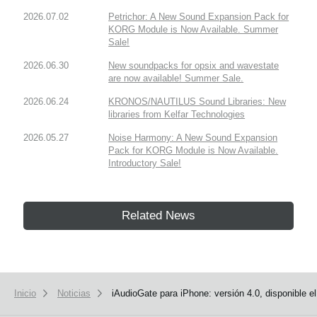
2026.07.02
Petrichor: A New Sound Expansion Pack for
KORG Module is Now Available. Summer
Sale!
2026.06.30
New soundpacks for opsix and wavestate
are now available! Summer Sale.
2026.06.24
KRONOS/NAUTILUS Sound Libraries: New
libraries from Kelfar Technologies
2026.05.27
Noise Harmony: A New Sound Expansion
Pack for KORG Module is Now Available.
Introductory Sale!
Related News
Inicio
Noticias
iAudioGate para iPhone: versión 4.0, disponible el