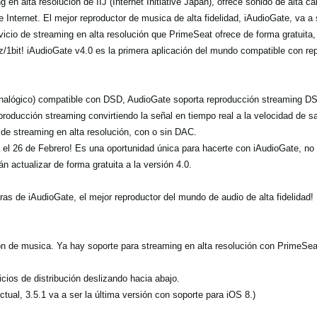
en alta resolución de IIJ (Internet Initiative Japan), ofrece sonido de alta ca
 Internet. El mejor reproductor de musica de alta fidelidad, iAudioGate, va a 
rvicio de streaming en alta resolución que PrimeSeat ofrece de forma gratuit
1bit! iAudioGate v4.0 es la primera aplicación del mundo compatible con re
Analógico) compatible con DSD, AudioGate soporta reproducción streaming D
roducción streaming convirtiendo la señal en tiempo real a la velocidad de 
 de streaming en alta resolución, con o sin DAC.
l 26 de Febrero! Es una oportunidad única para hacerte con iAudioGate, no t
n actualizar de forma gratuita a la versión 4.0.
as de iAudioGate, el mejor reproductor del mundo de audio de alta fidelidad!
ión de musica. Ya hay soporte para streaming en alta resolución con PrimeSeat
icios de distribución deslizando hacia abajo.
ctual, 3.5.1 va a ser la última versión con soporte para iOS 8.)