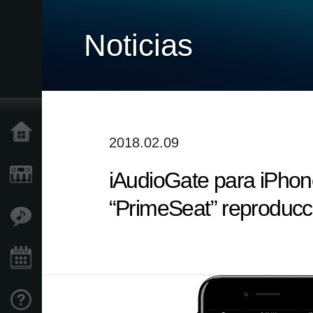
Noticias
Inicio
2018.02.09
iAudioGate para iPhone
Productos
“PrimeSeat” reproducci
Características
Eventos
Soporte