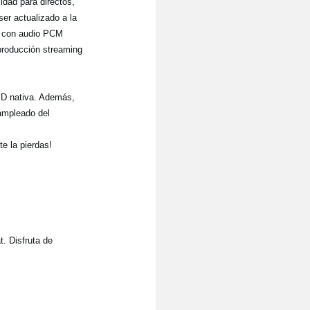
lidad para directos,
ser actualizado a la
a, con audio PCM
producción streaming
SD nativa. Además,
sampleado del
e la pierdas!
. Disfruta de