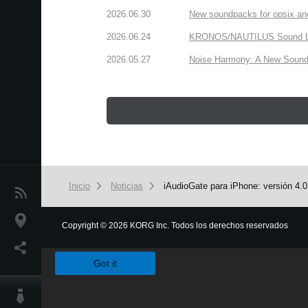
2026.06.30
New soundpacks for opsix an
2026.06.24
KRONOS/NAUTILUS Sound Libra
2026.05.27
Noise Harmony: A New Sound 
Inicio
Noticias
iAudioGate para iPhone: versión 4.0,
Noticias
Ubicación
Copyright
©
2026 KORG Inc. Todos los derechos reservados
We use cookies to give you the best experience on this websit
Redes Sociales
Got it
Acerca de KORG