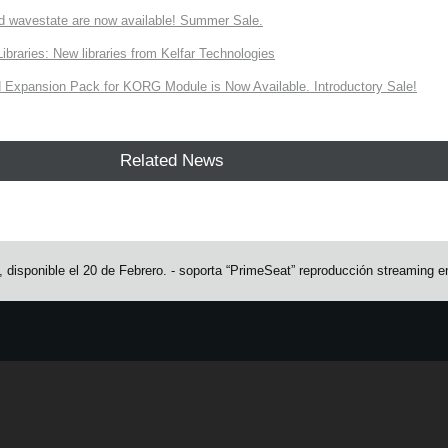
d wavestate are now available! Summer Sale.
ries: New libraries from Kelfar Technologies
Expansion Pack for KORG Module is Now Available. Introductory Sale!
Related News
 disponible el 20 de Febrero. - soporta “PrimeSeat” reproducción streaming en 
e.
Learn more