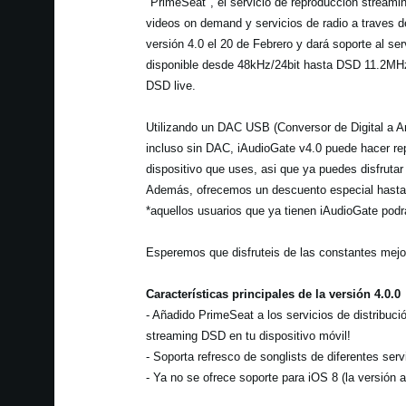
"PrimeSeat", el servicio de reproducción streaming 
videos on demand y servicios de radio a traves de
versión 4.0 el 20 de Febrero y dará soporte al se
disponible desde 48kHz/24bit hasta DSD 11.2MHz/
DSD live.
Utilizando un DAC USB (Conversor de Digital a 
incluso sin DAC, iAudioGate v4.0 puede hacer rep
dispositivo que uses, asi que ya puedes disfrutar
Además, ofrecemos un descuento especial hasta e
*aquellos usuarios que ya tienen iAudioGate podrá
Esperemos que disfruteis de las constantes mejor
Características principales de la versión 4.0.0
- Añadido PrimeSeat a los servicios de distribuc
streaming DSD en tu dispositivo móvil!
- Soporta refresco de songlists de diferentes serv
- Ya no se ofrece soporte para iOS 8 (la versión a