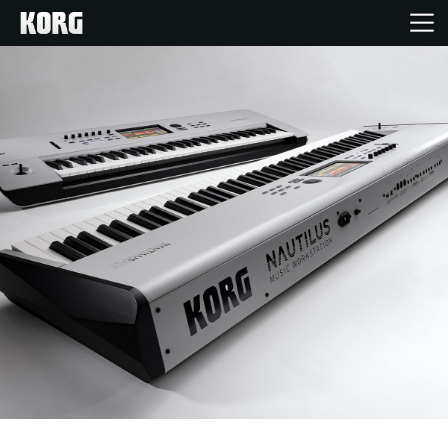
Inicio
Productos
Características
Eventos
Soporte
Localizador de Tiendas