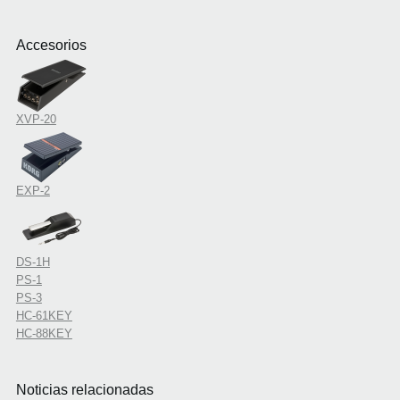
Accesorios
XVP-20
EXP-2
DS-1H
PS-1
PS-3
HC-61KEY
HC-88KEY
Noticias relacionadas