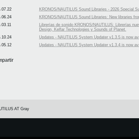
.07.22
KRONOS/NAUTILUS Sound Libraries - 2026 Special Sum
.06.24
KRONOS/NAUTILUS Sound Libraries: New libraries from
.03.11
Librerías de sonido KRONOS/NAUTILUS: Librerías nu
Design, Kelfar Technologies y Sounds of Planet.
.10.24
Updates - NAUTILUS System Updater v1.3.5 is now ava
.05.12
Updates - NAUTILUS System Updater v1.3.4 is now ava
partir
UTILUS AT Gray
e.
Learn more