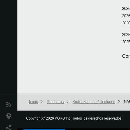
2026
2026
2026
2025
2025
Com
Inicio
Productos
Sintetizadores / Teclados
NA
Noticias
Ubicación
Copyright
©
2026 KORG Inc. Todos los derechos reservados
We use cookies to give you the best experience on this websit
Redes Sociales