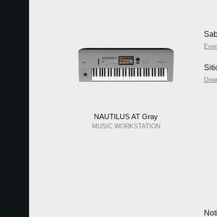
Sab
Eve
Sit
Dow
NAUTILUS AT Gray
MUSIC WORKSTATION
Not