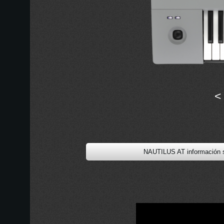
<
NAUTILUS AT información s