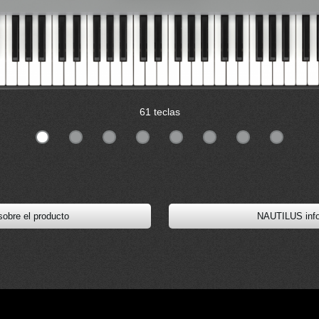
61 teclas
obre el producto
NAUTILUS info