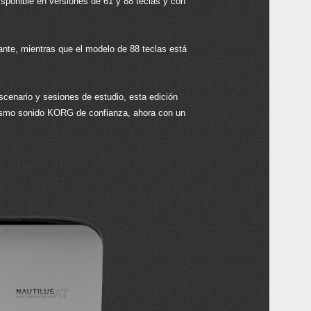
ponible en versiones de 61 y 88 teclas y con
gante, mientras que el modelo de 88 teclas está
Even
cenario y sesiones de estudio, esta edición
 mismo sonido KORG de confianza, ahora con un
Down
NAU
NAU