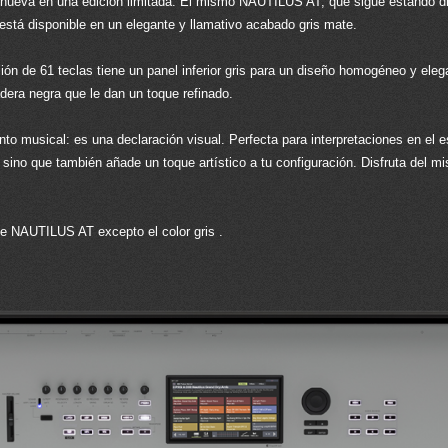
ueva en una edición limitada. El mismo NAUTILUS AT, que sigue estando dis
está disponible en un elegante y llamativo acabado gris mate.
rsión de 61 teclas tiene un panel inferior gris para un diseño homogéneo y ele
era negra que le dan un toque refinado.
musical: es una declaración visual. Perfecta para interpretaciones en el es
, sino que también añade un toque artístico a tu configuración. Disfruta del
e NAUTILUS AT excepto el color gris .