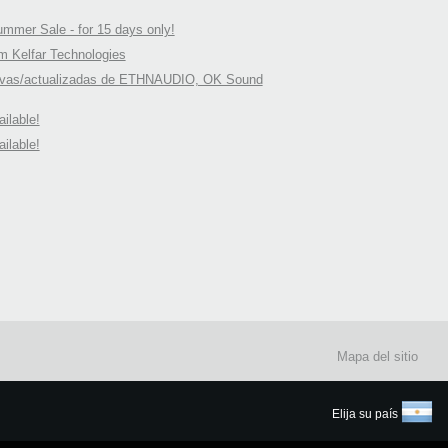
mer Sale - for 15 days only!
 Kelfar Technologies
evas/actualizadas de ETHNAUDIO, OK Sound
ilable!
ilable!
Mapa del sitio
Elija su país