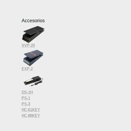
Accesorios
XVP-20
EXP-2
DS-1H
PS-1
PS-3
HC-61KEY
HC-88KEY