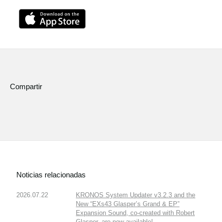
Compartir
Noticias relacionadas
2026.07.22
KRONOS System Updater v3.2.3 and the
New “EXs43 Glasper’s Grand & EP”
Expansion Sound, co-created with Robert
Glasper, are now available!