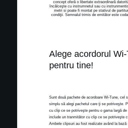
concept oferă o libertate extraordinară datori
încâlceşte cu instrumnetul sau cu instrunmenti
metri si poate fi montat pe stativul de partit
condiţii. Semnalul trimis de emitător este codat
Alege acordorul Wi-T
pentru tine!
Sunt două pachete de acordoare Wi-Tune, cel 
simplu să alegi pachetul care ţi se potriveşte.
cu clip ce se potriveşte pentru o gama largă d
include un tranmitător cu clip ce se potriveşte c
Ambele clipsuri au fost realizate având la bază