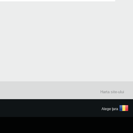
Harta site-ului
Alege ţara