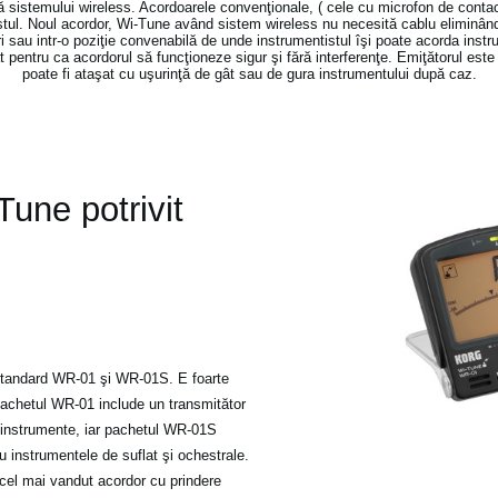
tă sistemului wireless. Acordoarele convenţionale, ( cele cu microfon de contac
stul. Noul acordor, Wi-Tune având sistem wireless nu necesită cablu eliminâ
uri sau intr-o poziţie convenabilă de unde instrumentistul îşi poate acorda instr
 pentru ca acordorul să funcţioneze sigur şi fără interferenţe. Emiţătorul este r
poate fi ataşat cu uşurinţă de gât sau de gura instrumentului după caz.
une potrivit
standard WR-01 şi WR-01S. E foarte
 Pachetul WR-01 include un transmitător
e instrumente, iar pachetul WR-01S
u instrumentele de suflat şi ochestrale.
 cel mai vandut acordor cu prindere