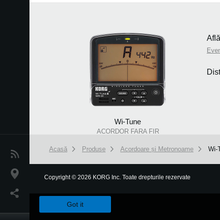
Afl
Eve
Dis
Wi-Tune
ACORDOR FARA FIR
Acasă
Produse
Acordoare și Metronoame
Wi-
Ştiri
Locaţie
Copyright
©
2026 KORG Inc. Toate drepturile rezervate
We use cookies to give you the best experience on this websit
Social Media
Got it