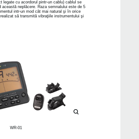
t legate cu acordorul pintr-un cablu) cablul se
nd această neplăcere. Raza semnalului este de 5
umentul intr-un mod cât mai natural şi în orice
ealizat să transmită vibraţiile instrumentului şi
Even
WR-01