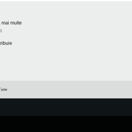
ă mai multe
nt
tribuie
Tune
e.
Learn more