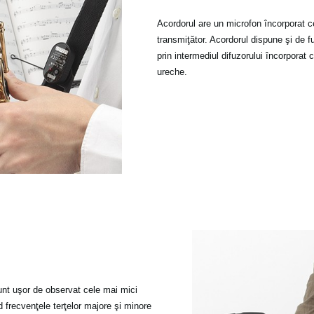
Acordorul are un microfon încorporat ce
transmiţător. Acordorul dispune şi de 
prin intermediul difuzorului încorporat
ureche.
unt uşor de observat cele mai mici
d frecvenţele terţelor majore şi minore