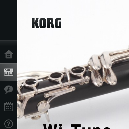
Acasă
Produse
În Prim Plan
Eveniment
Asistență