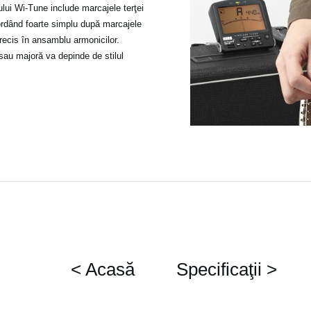
lui Wi-Tune include marcajele terţei
cordând foarte simplu după marcajele
precis în ansamblu armonicilor.
 sau majoră va depinde de stilul
< Acasă
Specificaţii >