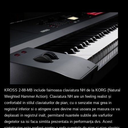
KROSS 2-88-MB include faimoasa claviatura NH de la KORG (Natural
Weighted Hammer Action). Claviatura NH are un feeling realist și
confortabil in stilul claviaturilor de pian, cu o senzatie mai grea in
registrul inferior si o atingere care devine mai usoara pe masura ce va
deplasati in registrul inalt, permitand nuantele subtile ale varfurilor
degetelor sa isi faca simtita prezentata in performanța dvs. Acest
sintetizator este perfect pentru a reda sunetele de pian si pian electric,