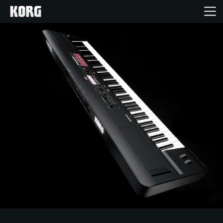
Acasă
Produse
În Prim Plan
Eveniment
Asistență
Găsește un Magazin