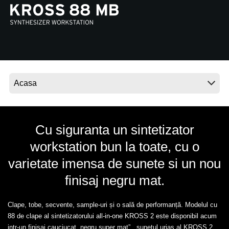
Ştiri
Locaţie
Social Media
Despre Korg
Cu siguranta un sintetizator
workstation bun la toate, cu o
varietate imensa de sunete si un nou
finisaj negru mat.
Clape, tobe, secvente, sample-uri și o sală de performanță. Modelul cu
88 de clape al sintetizatorului all-in-one KROSS 2 este disponibil acum
intr-un finisaj cauciucat „negru super mat”. sunetul uriaș al KROSS 2,