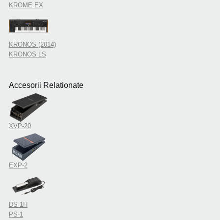
KROME EX
KRONOS (2014)
KRONOS LS
Accesorii Relationate
XVP-20
EXP-2
DS-1H
PS-1