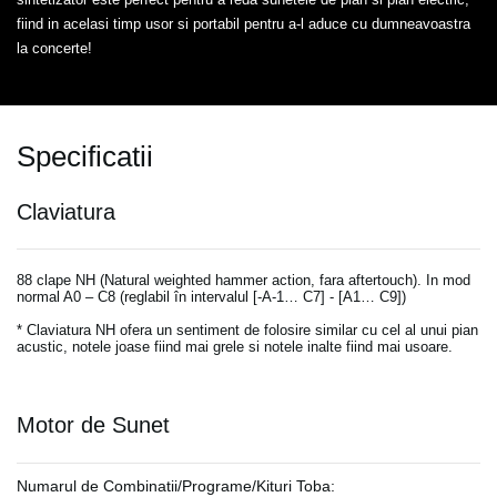
fiind in acelasi timp usor si portabil pentru a-l aduce cu dumneavoastra
la concerte!
Specificatii
Claviatura
88 clape NH (Natural weighted hammer action, fara aftertouch). In mod
normal A0 – C8 (reglabil în intervalul [-A-1… C7] - [A1… C9])
* Claviatura NH ofera un sentiment de folosire similar cu cel al unui pian
acustic, notele joase fiind mai grele si notele inalte fiind mai usoare.
Motor de Sunet
Numarul de Combinatii/Programe/Kituri Toba: