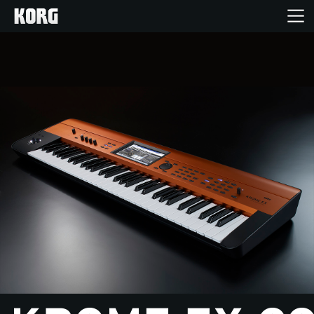
Acasă
Produse
În Prim Plan
Eveniment
Asistență
Găsește un Magazin