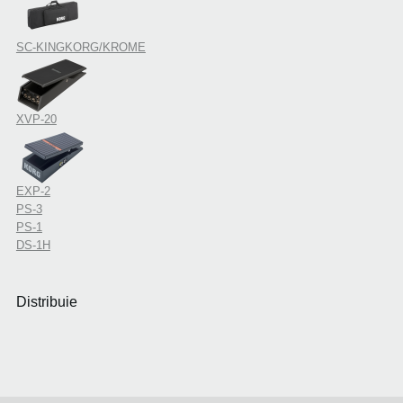
SC-KINGKORG/KROME
XVP-20
EXP-2
PS-3
PS-1
DS-1H
Distribuie