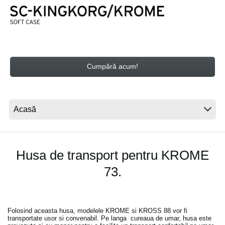
Ştiri
Locaţie
Social Media
Cumpără acum!
Despre Korg
Husa de transport pentru KROME
73.
Folosind aceasta husa, modelele KROME si KROSS 88 vor fi
transportate usor si convenabil. Pe langa cureaua de umar, husa este