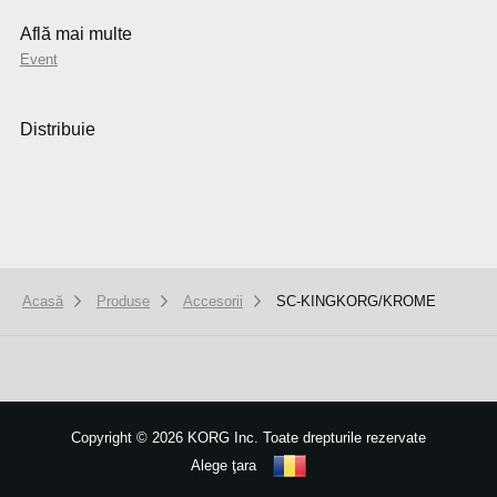
Află mai multe
Event
Distribuie
Acasă
Produse
Accesorii
SC-KINGKORG/KROME
We use cookies to give you the best experience on this website.
Learn m
Got it
Copyright
©
2026 KORG Inc. Toate drepturile rezervate
Alege ţara
Harta site-ului