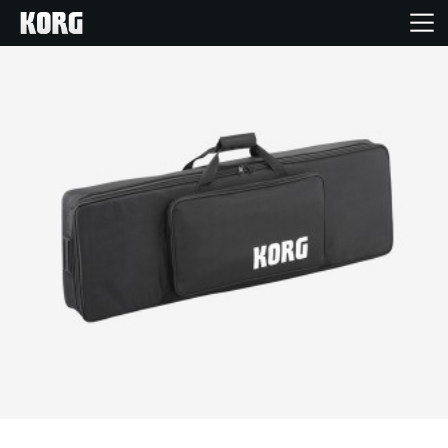
Acasă
Produse
În Prim Plan
Eveniment
Asistență
Găsește un Magazin