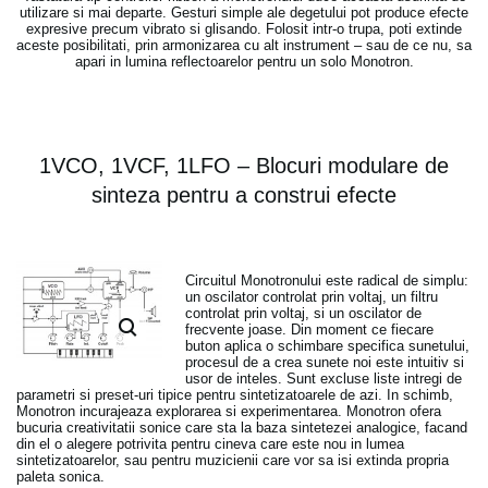
utilizare si mai departe. Gesturi simple ale degetului pot produce efecte
expresive precum vibrato si glisando. Folosit intr-o trupa, poti extinde
aceste posibilitati, prin armonizarea cu alt instrument – sau de ce nu, sa
apari in lumina reflectoarelor pentru un solo Monotron.
1VCO, 1VCF, 1LFO – Blocuri modulare de
sinteza pentru a construi efecte
Circuitul Monotronului este radical de simplu:
un oscilator controlat prin voltaj, un filtru
controlat prin voltaj, si un oscilator de
frecvente joase. Din moment ce fiecare
buton aplica o schimbare specifica sunetului,
procesul de a crea sunete noi este intuitiv si
usor de inteles. Sunt excluse liste intregi de
parametri si preset-uri tipice pentru sintetizatoarele de azi. In schimb,
Monotron incurajeaza explorarea si experimentarea. Monotron ofera
bucuria creativitatii sonice care sta la baza sintetezei analogice, facand
din el o alegere potrivita pentru cineva care este nou in lumea
sintetizatoarelor, sau pentru muzicienii care vor sa isi extinda propria
paleta sonica.