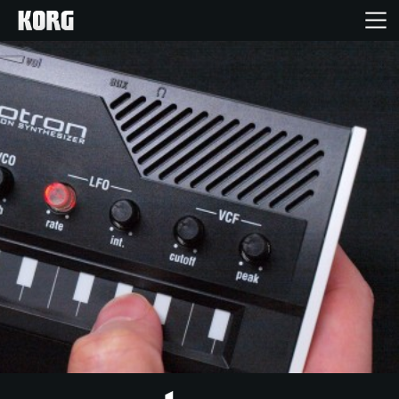
Acasă
Produse
În Prim Plan
Eveniment
Asistență
Găsește un Magazin