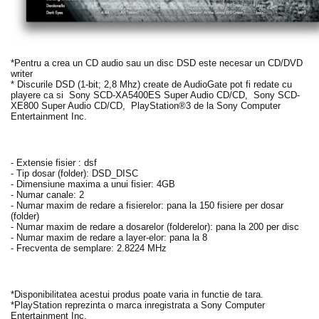
*Pentru a crea un CD audio sau un disc DSD este necesar un CD/DVD
writer
* Discurile DSD (1-bit; 2,8 Mhz) create de AudioGate pot fi redate cu
playere ca si Sony SCD-XA5400ES Super Audio CD/CD, Sony SCD-
XE800 Super Audio CD/CD, PlayStation®3 de la Sony Computer
Entertainment Inc.
- Extensie fisier : dsf
- Tip dosar (folder): DSD_DISC
- Dimensiune maxima a unui fisier: 4GB
- Numar canale: 2
- Numar maxim de redare a fisierelor: pana la 150 fisiere per dosar
(folder)
- Numar maxim de redare a dosarelor (folderelor): pana la 200 per disc
- Numar maxim de redare a layer-elor: pana la 8
- Frecventa de semplare: 2.8224 MHz
*Disponibilitatea acestui produs poate varia in functie de tara.
*PlayStation reprezinta o marca inregistrata a Sony Computer
Entertainment Inc.