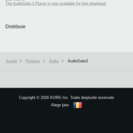
The AudioGate 3 Player is now available for free download.
Distribuie
Acasă
Produse
Audio
AudioGate3
We use cookies to give you the best experience on this website.
Learn m
Got it
Copyright
©
2026 KORG Inc. Toate drepturile rezervate
Alege ţara
Harta site-ului