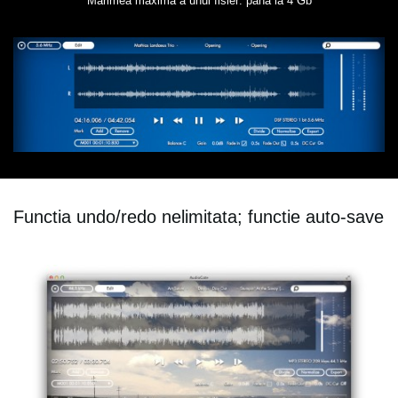
Marimea maxima a unui fisier: pana la 4 Gb
Functia undo/redo nelimitata; functie auto-save