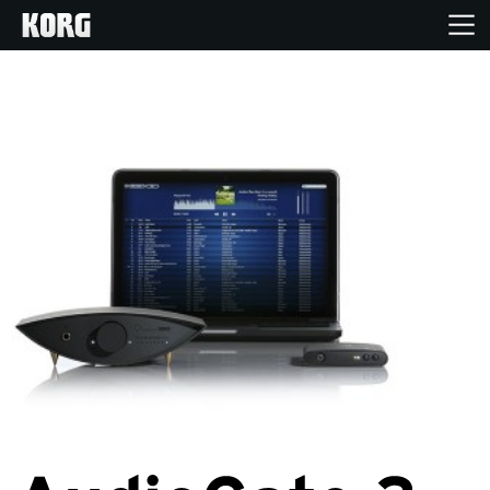
Acasă
Produse
În Prim Plan
Eveniment
Asistență
Găsește un Magazin