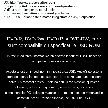
US:
http://www.us.playstation.com
Europa:
http://uk.playstation.com/country-selector
Verifica acest link pentru restul tarilor.
http://www.playstation.com/country-selector
* "DSD Disc Format"este o marca inregistrata a Sony Corporation.
DVD-R, DVD-RW, DVD+R si DVD-RW, care
sunt compatibile cu specificatiile DSD-ROM
In trecut, editarea informatiilor inregistrate in formatul DSD necesita
echipament profesional scump.
Acesta a fost un impediment in inregistrarea DSD. AudioGate este in
stare sa scoata la capat aceste operatii de baza care sunt necesare
pentru un recorder stereo --- taierea sau lipirea pieselor, ajustarea
volumelor, balans stanga-drepta, normalizarea, decuparea
componentelor DC, editarea marcajelor --- toatea acestea ramanand in
domeniul fiecarui format suportat, inclusiv 1-bit DSD.