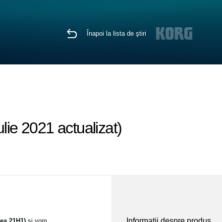
Înapoi la lista de ştiri
lie 2021 actualizat)
Informaţii despre produs
ea 21H1)
si vom