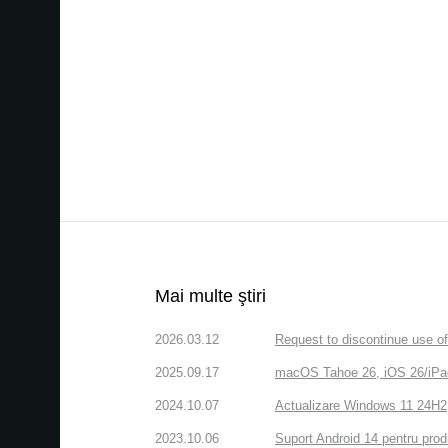
Mai multe ştiri
2026.03.12
Request to discontinue use 
2025.09.17
macOS Tahoe 26, iOS 26/iPa
2024.10.07
Actualizare Windows 11 24H
2023.10.06
Suport Android 14 pentru pr