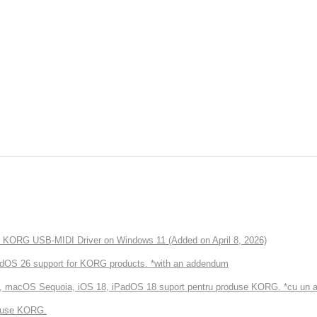
of KORG USB-MIDI Driver on Windows 11 (Added on April 8, 2026)
dOS 26 support for KORG products. *with an addendum
2, macOS Sequoia, iOS 18, iPadOS 18 suport pentru produse KORG. *cu un
oduse KORG.