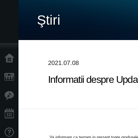
Ştiri
Acasă
2021.07.08
Informatii despre Upda
Produse
În Prim Plan
Eveniment
Asistență
Va informam ca testam in prezent toate produse