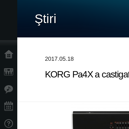
Ştiri
Acasă
2017.05.18
KORG Pa4X a castigat 
Produse
În Prim Plan
Eveniment
Asistență