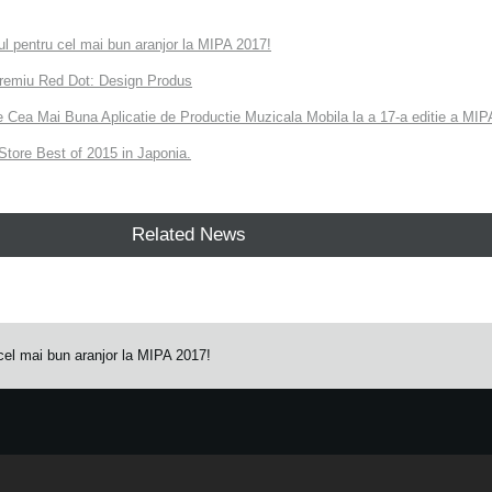
 pentru cel mai bun aranjor la MIPA 2017!
remiu Red Dot: Design Produs
e Cea Mai Buna Aplicatie de Productie Muzicala Mobila la a 17-a editie a MI
tore Best of 2015 in Japonia.
Related News
el mai bun aranjor la MIPA 2017!
e.
Learn more