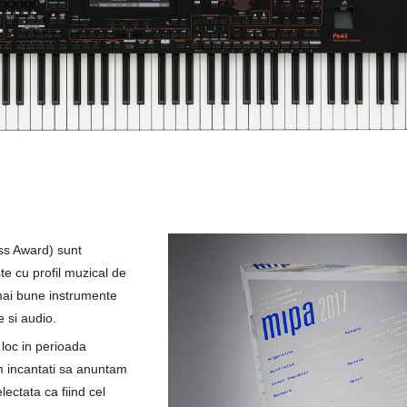
ss Award) sunt
te cu profil muzical de
mai bune instrumente
 si audio.
 loc in perioada
m incantati sa anuntam
ectata ca fiind cel