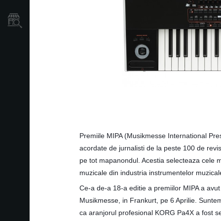
Găsește un Magazin
Premiile MIPA (Musikmesse International Pre
acordate de jurnalisti de la peste 100 de revis
pe tot mapanondul. Acestia selecteaza cele 
muzicale din industria instrumentelor muzicale
Ce-a de-a 18-a editie a premiilor MIPA a avut
Musikmesse, in Frankurt, pe 6 Aprilie. Sunte
ca aranjorul profesional KORG Pa4X a fost sel