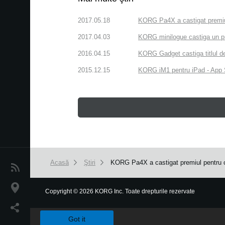
2017.05.18
KORG Pa4X a castigat premiul
2017.04.03
KORG minilogue castiga un p
2016.04.15
KORG Gadget castiga titlul d
2015.12.15
KORG iM1 pentru iPad - App S
Acasă
Ştiri
KORG Pa4X a castigat premiul pentru c
Ştiri
Locaţie
Copyright
©
2026 KORG Inc. Toate drepturile rezervate
We use cookies to give you the best experience on this websit
Social Media
Got it