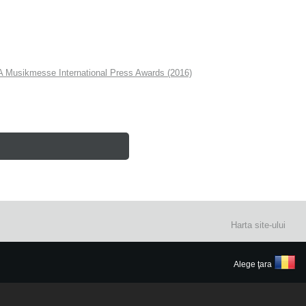
PA Musikmesse International Press Awards (2016)
Harta site-ului
Alege ţara