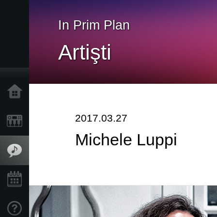
In Prim Plan
Artişti
Acasă
2017.03.27
Produse
Michele Luppi
În Prim Plan
Eveniment
Asistență