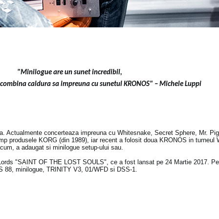
"Minilogue are un sunet incredibil,
t combina caldura sa impreuna cu sunetul KRONOS
" – Michele Luppi
ala. Actualmente concerteaza impreuna cu Whitesnake, Secret Sphere, Mr. Pig 
timp produsele KORG (din 1989), iar recent a folosit doua KRONOS in turneul
 acum, a adaugat si minilogue setup-ului sau.
 Lords "SAINT OF THE LOST SOULS", ce a fost lansat pe 24 Martie 2017. Pen
OS 88, minilogue, TRINITY V3, 01/WFD si DSS-1.