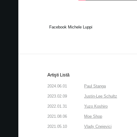
Facebook Michele Lupp
i
Artişti Listă
2024.06.01
Paul Stanga
2023.02.09
Justin-Lee Schultz
2022.01.31
Yuzo Koshiro
2021.08.06
Moe Shop
2021.05.10
Vlady Cnejevici